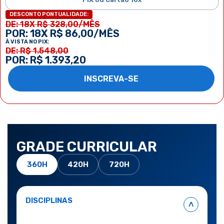
DESCONTO PONTUALIDADE:
DE: 18X R$ 328,00/MÊS
POR: 18X R$ 86,00/MÊS
À VISTA NO PIX:
DE: R$ 1.548,00
POR: R$ 1.393,20
INSCREVA-SE
GRADE CURRICULAR
360H
420H
720H
DISCIPLINAS
˄