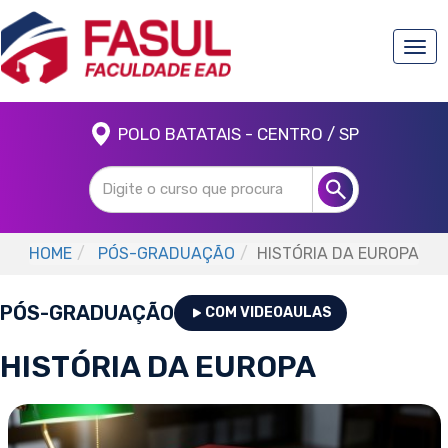
Togg
navi
POLO BATATAIS - CENTRO / SP
HOME
PÓS-GRADUAÇÃO
HISTÓRIA DA EUROPA
PÓS-GRADUAÇÃO
COM VIDEOAULAS
HISTÓRIA DA EUROPA