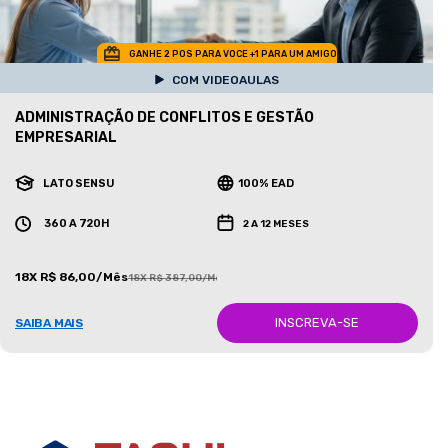
GANHE 2 POS PARA VOCE +1 PARA UM AMIGO
COM VIDEOAULAS
ADMINISTRAÇÃO DE CONFLITOS E GESTÃO
EMPRESARIAL
LATO SENSU
100% EAD
360 A 720H
2 A 12 MESES
18X R$ 86,00/Mês
18X R$ 387,00/Mês
INSCREVA-SE
SAIBA MAIS