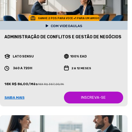
GANHE 2 POS PARA VOCE +1 PARA UM AMIGO
COM VIDEOAULAS
ADMINISTRAÇÃO DE CONFLITOS E GESTÃO DE NEGÓCIOS
LATO SENSU
100% EAD
360 A 720H
2 A 12 MESES
18X R$ 86,00/Mês
18X R$ 387,00/Mês
INSCREVA-SE
SAIBA MAIS