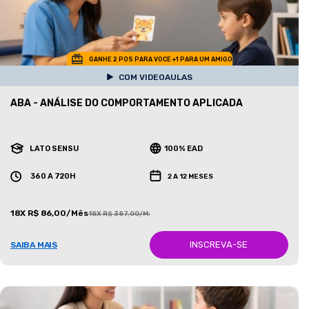
GANHE 2 POS PARA VOCE +1 PARA UM AMIGO
COM VIDEOAULAS
ABA - ANÁLISE DO COMPORTAMENTO APLICADA
LATO SENSU
100% EAD
360 A 720H
2 A 12 MESES
18X R$ 86,00/Mês
18X R$ 387,00/Mês
INSCREVA-SE
SAIBA MAIS