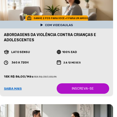
GANHE 2 POS PARA VOCE +1 PARA UM AMIGO
COM VIDEOAULAS
ABORDAGENS DA VIOLÊNCIA CONTRA CRIANÇAS E
ADOLESCENTES
LATO SENSU
100% EAD
360 A 720H
2 A 12 MESES
18X R$ 86,00/Mês
18X R$ 387,00/Mês
INSCREVA-SE
SAIBA MAIS