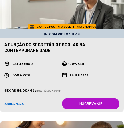
GANHE 2 POS PARA VOCE +1 PARA UM AMIGO
COM VIDEOAULAS
A FUNÇÃO DO SECRETÁRIO ESCOLAR NA
CONTEMPORANEIDADE
LATO SENSU
100% EAD
360 A 720H
2 A 12 MESES
18X R$ 86,00/Mês
18X R$ 387,00/Mês
INSCREVA-SE
SAIBA MAIS