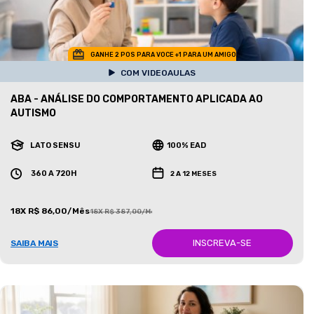
GANHE 2 POS PARA VOCE +1 PARA UM AMIGO
COM VIDEOAULAS
ABA - ANÁLISE DO COMPORTAMENTO APLICADA AO
AUTISMO
LATO SENSU
100% EAD
360 A 720H
2 A 12 MESES
18X R$ 86,00/Mês
18X R$ 387,00/Mês
INSCREVA-SE
SAIBA MAIS