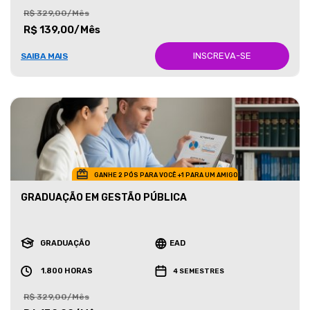
R$ 329,00/Mês
R$ 139,00/Mês
INSCREVA-SE
SAIBA MAIS
GANHE 2 PÓS PARA VOCÊ +1 PARA UM AMIGO
GRADUAÇÃO EM GESTÃO PÚBLICA
GRADUAÇÃO
EAD
1.800 HORAS
4 SEMESTRES
R$ 329,00/Mês