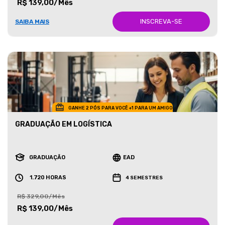
R$ 139,00/Mês
INSCREVA-SE
SAIBA MAIS
GANHE 2 PÓS PARA VOCÊ +1 PARA UM AMIGO
GRADUAÇÃO EM LOGÍSTICA
GRADUAÇÃO
EAD
1.720 HORAS
4 SEMESTRES
R$ 329,00/Mês
R$ 139,00/Mês