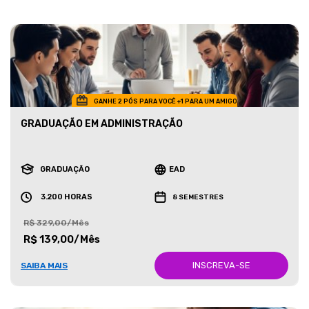
GANHE 2 PÓS PARA VOCÊ +1 PARA UM AMIGO
GRADUAÇÃO EM ADMINISTRAÇÃO
GRADUAÇÃO
EAD
3.200 HORAS
8 SEMESTRES
R$ 329,00/Mês
R$ 139,00/Mês
INSCREVA-SE
SAIBA MAIS