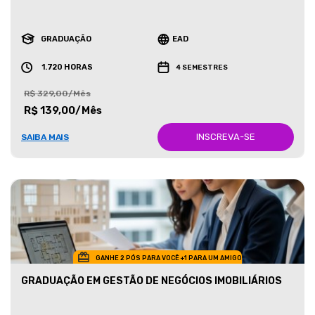
GRADUAÇÃO
EAD
1.720 HORAS
4 SEMESTRES
R$ 329,00/Mês
R$ 139,00/Mês
INSCREVA-SE
SAIBA MAIS
GANHE 2 PÓS PARA VOCÊ +1 PARA UM AMIGO
GRADUAÇÃO EM GESTÃO DE NEGÓCIOS IMOBILIÁRIOS