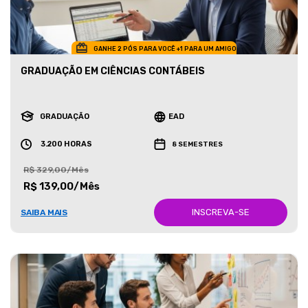
GANHE 2 PÓS PARA VOCÊ +1 PARA UM AMIGO
GRADUAÇÃO EM CIÊNCIAS CONTÁBEIS
GRADUAÇÃO
EAD
3.200 HORAS
8 SEMESTRES
R$ 329,00/Mês
R$ 139,00/Mês
INSCREVA-SE
SAIBA MAIS