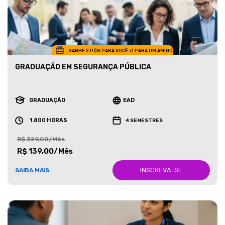
GANHE 2 PÓS PARA VOCÊ +1 PARA UM AMIGO
GRADUAÇÃO EM SEGURANÇA PÚBLICA
GRADUAÇÃO
EAD
1.800 HORAS
4 SEMESTRES
R$ 329,00/Mês
R$ 139,00/Mês
INSCREVA-SE
SAIBA MAIS