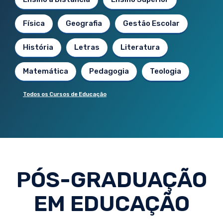
Física
Geografia
Gestão Escolar
História
Letras
Literatura
Matemática
Pedagogia
Teologia
Todos os Cursos de Educação
PÓS-GRADUAÇÃO
EM EDUCAÇÃO