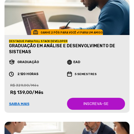
GANHE 2 PÓS PARA VOCÊ +1 PARA UM AMIGO
DESTAQUE PARA FULL STACK DEVELOPER
GRADUAÇÃO EM ANÁLISE E DESENVOLVIMENTO DE
SISTEMAS
GRADUAÇÃO
EAD
2.120 HORAS
5 SEMESTRES
R$ 329,00/Mês
R$ 139,00/Mês
INSCREVA-SE
SAIBA MAIS