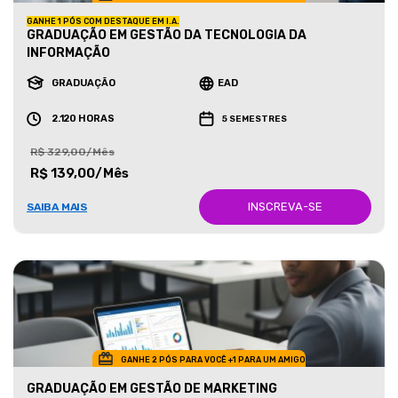
GANHE 1 PÓS COM DESTAQUE EM I.A.
GRADUAÇÃO EM GESTÃO DA TECNOLOGIA DA
INFORMAÇÃO
GRADUAÇÃO
EAD
2.120 HORAS
5 SEMESTRES
R$ 329,00/Mês
R$ 139,00/Mês
INSCREVA-SE
SAIBA MAIS
GANHE 2 PÓS PARA VOCÊ +1 PARA UM AMIGO
GRADUAÇÃO EM GESTÃO DE MARKETING