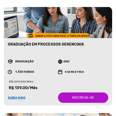
GANHE 2 PÓS PARA VOCÊ +1 PARA UM AMIGO
GRADUAÇÃO EM PROCESSOS GERENCIAIS
GRADUAÇÃO
EAD
1.720 HORAS
4 SEMESTRES
R$ 329,00/Mês
R$ 139,00/Mês
INSCREVA-SE
SAIBA MAIS