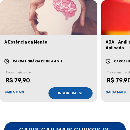
A Essência da Mente
ABA - Anál
Aplicada
CARGA HORÁRIA DE 08 A 40 H
CARGA HO
Taxa única de
Taxa única 
R$ 79,90
R$ 79,9
SAIBA MAIS
SAIBA MAIS
INSCREVA-SE
CARREGAR MAIS CURSOS DE