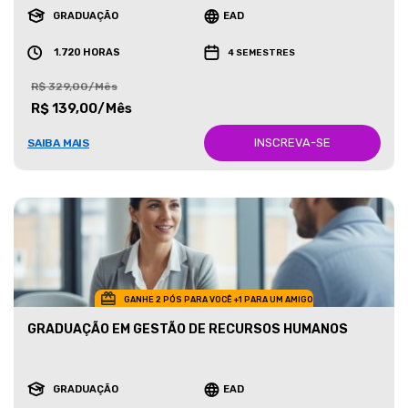
GRADUAÇÃO
EAD
1.720 HORAS
4 SEMESTRES
R$ 329,00/Mês
R$ 139,00/Mês
INSCREVA-SE
SAIBA MAIS
GANHE 2 PÓS PARA VOCÊ +1 PARA UM AMIGO
GRADUAÇÃO EM GESTÃO DE RECURSOS HUMANOS
GRADUAÇÃO
EAD