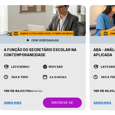
GANHE 2 POS PARA VOCE +1 PARA UM AMIGO
GAN
COM VIDEOAULAS
A FUNÇÃO DO SECRETÁRIO ESCOLAR NA
ABA - ANÁ
CONTEMPORANEIDADE
APLICADA
LATO SENSU
100% EAD
LATO SE
360 A 720H
360 A 72
2 A 12 MESES
18X R$ 86,00/Mês
18X R$ 86,0
18X R$ 387,00/Mês
INSCREVA-SE
SAIBA MAIS
SAIBA MAIS