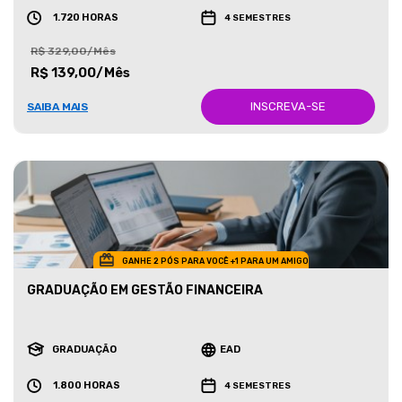
1.720 HORAS
4 SEMESTRES
R$ 329,00/Mês
R$ 139,00/Mês
INSCREVA-SE
SAIBA MAIS
GANHE 2 PÓS PARA VOCÊ +1 PARA UM AMIGO
GRADUAÇÃO EM GESTÃO FINANCEIRA
GRADUAÇÃO
EAD
1.800 HORAS
4 SEMESTRES