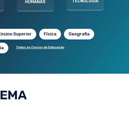
TECNOLOGIA
HUMANAS
Ensino Superior
Física
Geografia
ia
Todos os Cursos de Educação
NEMA