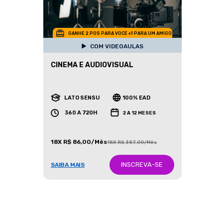
GANHE 2 POS PARA VOCE +1 PARA UM AMIGO
COM VIDEOAULAS
CINEMA E AUDIOVISUAL
LATO SENSU
100% EAD
360 A 720H
2 A 12 MESES
18X R$ 86,00/Mês
18X R$ 387,00/Mês
INSCREVA-SE
SAIBA MAIS