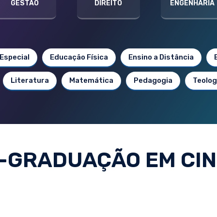
GESTÃO
DIREITO
ENGENHARIA
Especial
Educação Física
Ensino a Distância
Literatura
Matemática
Pedagogia
Teolog
-GRADUAÇÃO EM CI