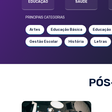
EDUCAÇÃO
SAÚDE
PRINCIPAIS CATEGORIAS
Artes
Educação Básica
Educação 
Gestão Escolar
História
Letras
PÓS